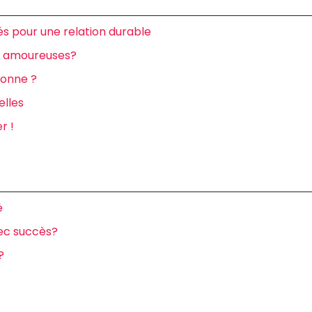
és pour une relation durable
ns amoureuses?
ionne ?
elles
r !
é
ec succès?
?