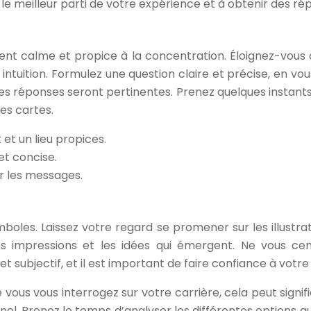
r le meilleur parti de votre expérience et à obtenir des r
t calme et propice à la concentration. Éloignez-vous d
ntuition. Formulez une question claire et précise, en vou
les réponses seront pertinentes. Prenez quelques instants 
es cartes.
t un lieu propices.
et concise.
r les messages.
oles. Laissez votre regard se promener sur les illustrat
les impressions et les idées qui émergent. Ne vous cen
t subjectif, et il est important de faire confiance à votre
 vous vous interrogez sur votre carrière, cela peut signi
l. Prenez le temps d’analyser les différentes options qui