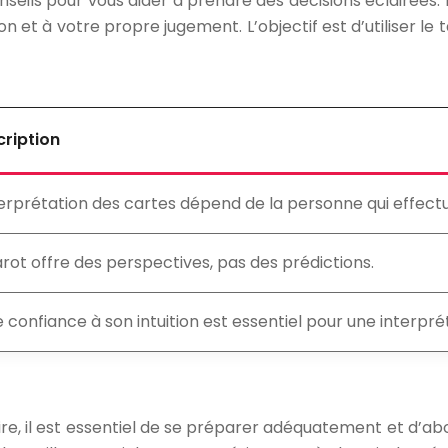
nseils pour vous aider à prendre des décisions éclairées. I
on et à votre propre jugement. L’objectif est d’utiliser le
ription
terprétation des cartes dépend de la personne qui effectu
arot offre des perspectives, pas des prédictions.
e confiance à son intuition est essentiel pour une interpré
re, il est essentiel de se préparer adéquatement et d’abo