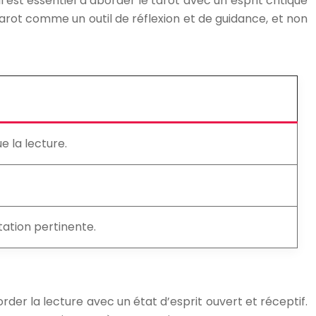
l est essentiel d’aborder le tarot avec un esprit critique
 tarot comme un outil de réflexion et de guidance, et non
e la lecture.
tation pertinente.
rder la lecture avec un état d’esprit ouvert et réceptif.