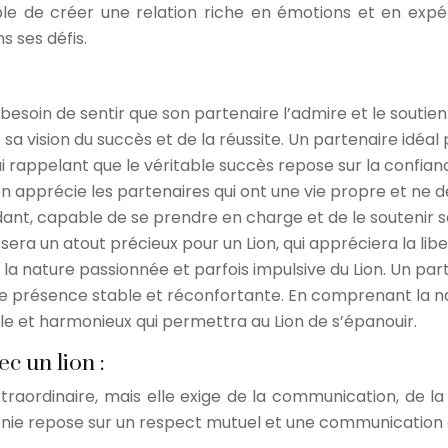
ble de créer une relation riche en émotions et en expér
 ses défis.
 besoin de sentir que son partenaire l’admire et le soutient
a vision du succès et de la réussite. Un partenaire idéal
ui rappelant que le véritable succès repose sur la confianc
on apprécie les partenaires qui ont une vie propre et ne d
endant, capable de se prendre en charge et de le soutenir
era un atout précieux pour un Lion, qui appréciera la lib
r la nature passionnée et parfois impulsive du Lion. Un pa
 présence stable et réconfortante. En comprenant la natu
e et harmonieux qui permettra au Lion de s’épanouir.
c un lion :
traordinaire, mais elle exige de la communication, de la
monie repose sur un respect mutuel et une communication 