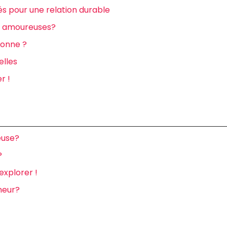
és pour une relation durable
ns amoureuses?
ionne ?
elles
r !
euse?
?
explorer !
nheur?