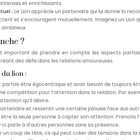
ntenses et enrichissants.
tuel :
Le Lion apprécie un partenaire qui lui donne la reco
ectent et s’encouragent mutuellement. Imaginez un Lion q
s ambitieux.
anche ?
il est important de prendre en compte les aspects parfo
éant des défis dans les relations amoureuses.
du lion :
t parfois être égocentrique et avoir besoin de toujours être 
e compétition pour l’attention dans la relation. Par exem
ttention qu’il désire.
partenaire et ressentir une certaine jalousie face aux aut
t être la seule personne à capter son attention. Prenons 
-ci parle à d’autres personnes sans sa présence.
ur un coup de tête, ce qui peut créer des tensions dans la r