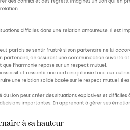
 des conflits et des regrets. Imaginez un Lion qui, en pr
relation.
tuations difficiles dans une relation amoureuse. Il est
peut parfois se sentir frustré si son partenaire ne lui acc
on partenaire, en assurant une communication ouverte et s
ant que l’harmonie repose sur un respect mutuel.
possessif et ressentir une certaine jalousie face aux aut
ire une relation solide basée sur le respect mutuel. Il es
té du Lion peut créer des situations explosives et difficiles
 décisions importantes. En apprenant à gérer ses émotions 
enaire à sa hauteur