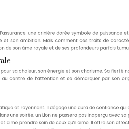
d’assurance, une crinière dorée symbole de puissance et d
e et son ambition. Mais comment ces traits de caractèr
ion de son âme royale et de ses profondeurs parfois tumu
yale
u pour sa chaleur, son énergie et son charisme. Sa fierté 
re au centre de l’attention et se démarquer par son orig
atique et rayonnant. Il dégage une aura de confiance qui at
 dans une soirée, un Lion ne passera pas inaperçu avec 
et aime prendre soin de ceux qu’il aime. Il offre son affe