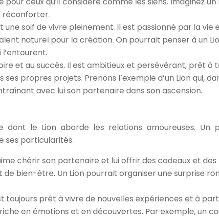
ttre pour ceux qu’il considère comme les siens. Imaginez un 
 réconforter.
t une soif de vivre pleinement. Il est passionné par la vie
alent naturel pour la création. On pourrait penser à un Lio
 l’entourent.
loire et au succès. Il est ambitieux et persévérant, prêt à
ses propres projets. Prenons l’exemple d’un Lion qui, dans
ntraînant avec lui son partenaire dans son ascension.
re dont le Lion aborde les relations amoureuses. Un
ses particularités.
aime chérir son partenaire et lui offrir des cadeaux et des 
 et de bien-être. Un Lion pourrait organiser une surprise 
st toujours prêt à vivre de nouvelles expériences et à pa
ie riche en émotions et en découvertes. Par exemple, un co