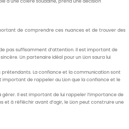
oie à une colère soudaine, prend une décision
 important de comprendre ces nuances et de trouver des
orde pas suffisamment d’attention. Il est important de
incère. Un partenaire idéal pour un Lion saura lui
res prétendants. La confiance et la communication sont
t important de rappeler au Lion que la confiance et le
 à gérer. Il est important de lui rappeler l’importance de
et à réfléchir avant d’agir, le Lion peut construire une