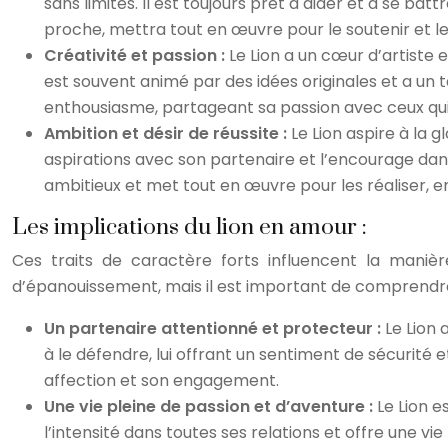
sans limites. Il est toujours prêt à aider et à se ba
proche, mettra tout en œuvre pour le soutenir et le
Créativité et passion :
Le Lion a un cœur d’artiste e
est souvent animé par des idées originales et a un t
enthousiasme, partageant sa passion avec ceux qui
Ambition et désir de réussite :
Le Lion aspire à la g
aspirations avec son partenaire et l’encourage dans 
ambitieux et met tout en œuvre pour les réaliser, e
Les implications du lion en amour :
Ces traits de caractère forts influencent la maniè
d’épanouissement, mais il est important de comprendre 
Un partenaire attentionné et protecteur :
Le Lion 
à le défendre, lui offrant un sentiment de sécurité
affection et son engagement.
Une vie pleine de passion et d’aventure :
Le Lion e
l’intensité dans toutes ses relations et offre une v