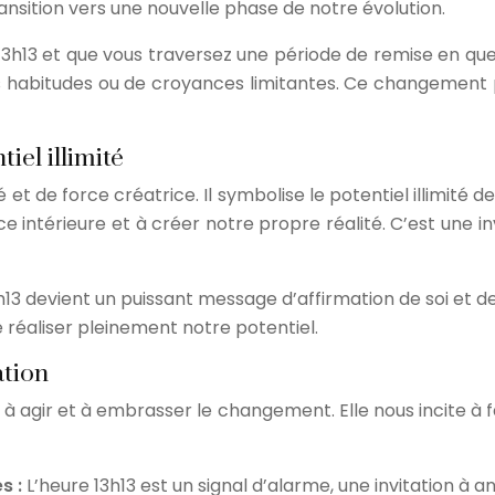
nsition vers une nouvelle phase de notre évolution.
h13 et que vous traversez une période de remise en quest
illes habitudes ou de croyances limitantes. Ce changeme
iel illimité
 de force créatrice. Il symbolise le potentiel illimité 
e intérieure et à créer notre propre réalité. C’est une i
13h13 devient un puissant message d’affirmation de soi et 
e réaliser pleinement notre potentiel.
ation
ite à agir et à embrasser le changement. Elle nous incite à
s :
L’heure 13h13 est un signal d’alarme, une invitation à