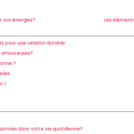
er vos énergies?
Les éléments
és pour une relation durable
ns amoureuses?
ionne ?
elles
r !
ionnés dans votre vie quotidienne?