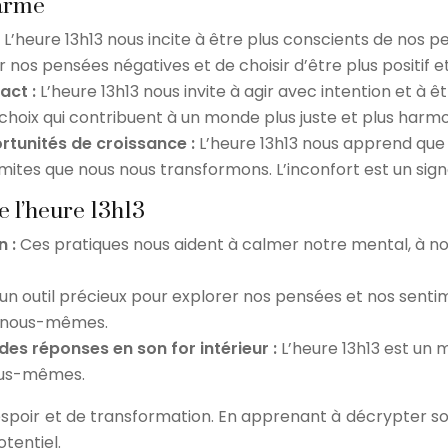
larme
:
L’heure 13h13 nous incite à être plus conscients de nos p
 nos pensées négatives et de choisir d’être plus positif e
act :
L’heure 13h13 nous invite à agir avec intention et à
s choix qui contribuent à un monde plus juste et plus harmo
rtunités de croissance :
L’heure 13h13 nous apprend que
imites que nous nous transformons. L’inconfort est un si
e l’heure 13h13
n :
Ces pratiques nous aident à calmer notre mental, à nou
t un outil précieux pour explorer nos pensées et nos sen
e nous-mêmes.
es réponses en son for intérieur :
L’heure 13h13 est un
nous-mêmes.
espoir et de transformation. En apprenant à décrypter so
tentiel.