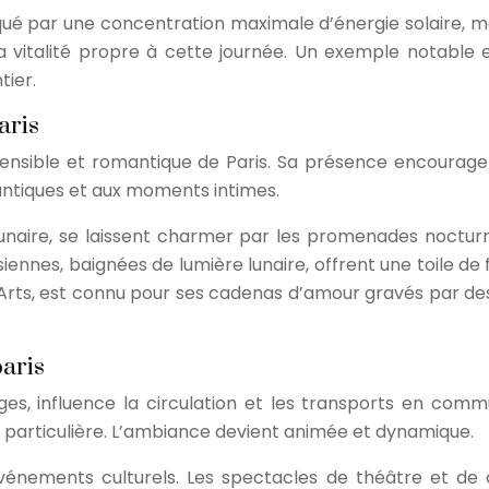
arqué par une concentration maximale d’énergie solaire, man
a vitalité propre à cette journée. Un exemple notable es
tier.
aris
me sensible et romantique de Paris. Sa présence encourag
tiques et aux moments intimes.
 lunaire, se laissent charmer par les promenades nocturn
arisiennes, baignées de lumière lunaire, offrent une toile
s Arts, est connu pour ses cadenas d’amour gravés par de
aris
s, influence la circulation et les transports en commu
 particulière. L’ambiance devient animée et dynamique.
ements culturels. Les spectacles de théâtre et de ciné