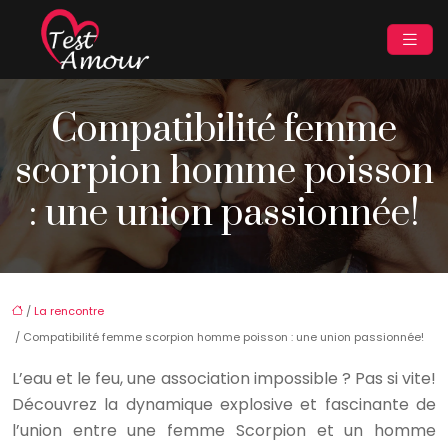
Compatibilité femme
scorpion homme poisson
: une union passionnée!
/
La rencontre
/ Compatibilité femme scorpion homme poisson : une union passionnée!
L’eau et le feu, une association impossible ? Pas si vite!
Découvrez la dynamique explosive et fascinante de
l’union entre une femme Scorpion et un homme